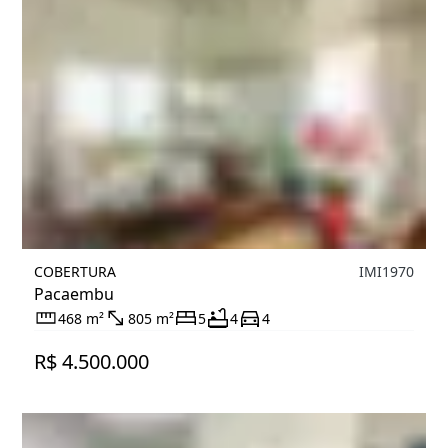
COBERTURA
IMI1970
Pacaembu
468 m²
805 m²
5
4
4
R$ 4.500.000