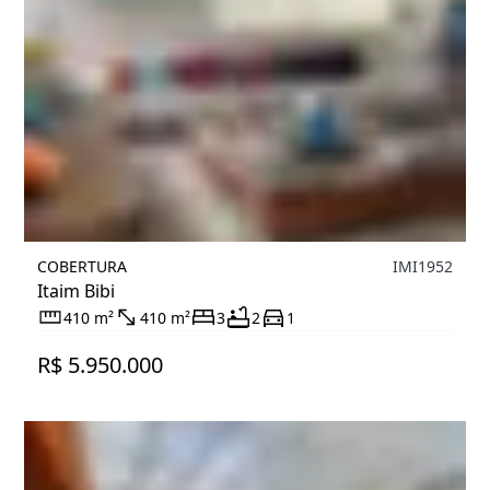
COBERTURA
IMI1952
Itaim Bibi
410 m²
410 m²
3
2
1
R$ 5.950.000