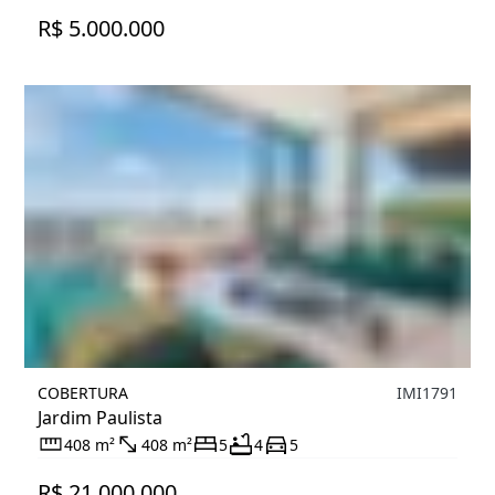
R$ 5.000.000
COBERTURA
IMI1791
Jardim Paulista
408 m²
408 m²
5
4
5
R$ 21.000.000