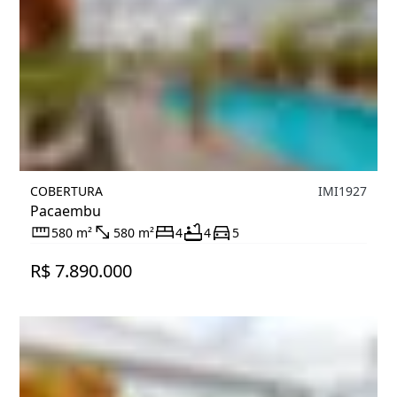
COBERTURA
IMI1927
Pacaembu
580 m²
580 m²
4
4
5
R$ 7.890.000