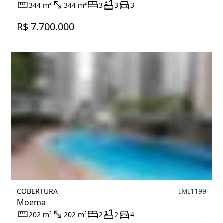
344 m²
344 m²
3
3
3
R$ 7.700.000
COBERTURA
IMI1199
Moema
202 m²
202 m²
2
2
4