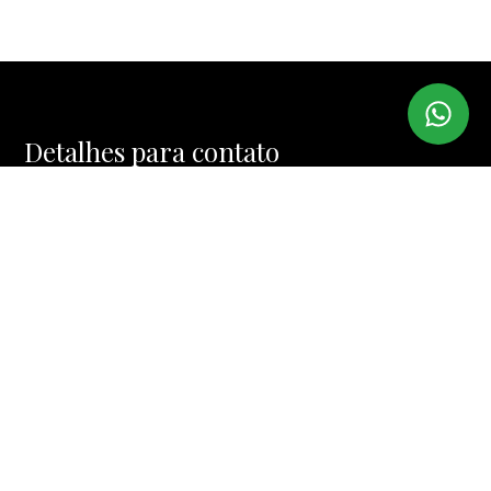
Detalhes para contato
EQUIPE IMI IMÓVEIS
WhatsApp
(11) 99974-4328
E-mail
MUCINIC@TERRA.COM.BR
Entre em Contato
Nome
E-mail
Telefone