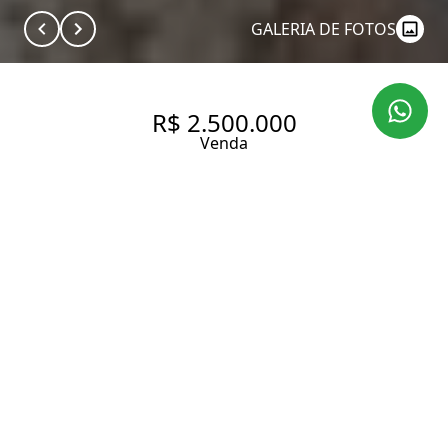
GALERIA DE FOTOS
R$ 2.500.000
Venda
APARTAMENTO
ACONCHEGANTE E
ILUMINADO, PERFEITO PARA
QUEM PROCURA 3 SUÍTES NO
CORAÇÃO DE PERDIZES.
171 m² Área útil
322 m² Área total
3 Dormitórios
3 Suítes
4 Banheiros