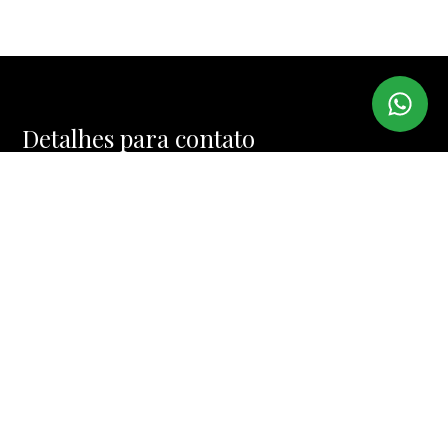
Detalhes para contato
EQUIPE IMI IMÓVEIS
WhatsApp
(11) 99974-4328
E-mail
MUCINIC@TERRA.COM.BR
Entre em Contato
Nome
E-mail
Telefone