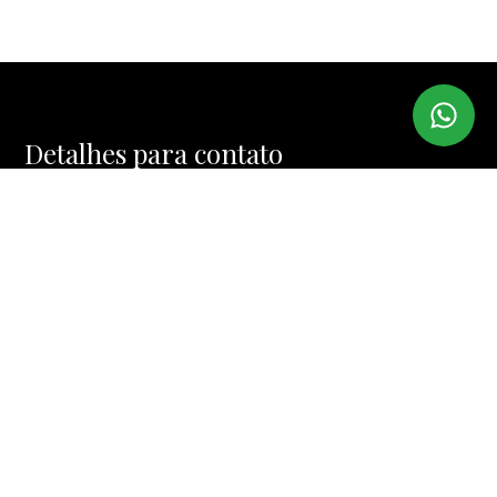
Detalhes para contato
EQUIPE IMI IMÓVEIS
WhatsApp
(11) 99974-4328
E-mail
MUCINIC@TERRA.COM.BR
Entre em Contato
Nome
E-mail
Telefone