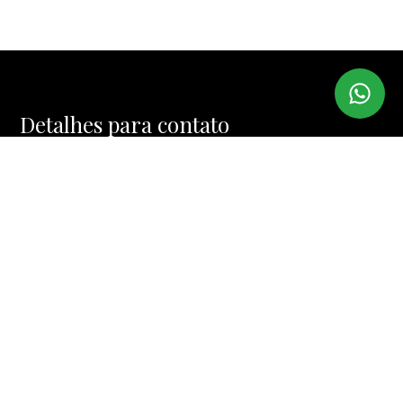
Detalhes para contato
EQUIPE IMI IMÓVEIS
WhatsApp
(11) 99974-4328
E-mail
MUCINIC@TERRA.COM.BR
Entre em Contato
Nome
E-mail
Telefone