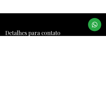
Detalhes para contato
EQUIPE IMI IMÓVEIS
WhatsApp
(11) 99974-4328
E-mail
MUCINIC@TERRA.COM.BR
Entre em Contato
Nome
E-mail
Telefone