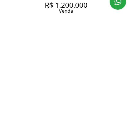
R$ 1.200.000
Venda
APARTAMENTO COM 74 M², 2
QUARTOS SENDO 1 SUÍTE À
VENDA NO BAIRRO
HIGIENÓPOLIS.
74 m² Área útil
74 m² Área total
2 Dormitórios
1 Suíte
3 Banheiros
1 Vaga
Entrar em contato
Solicitar visita