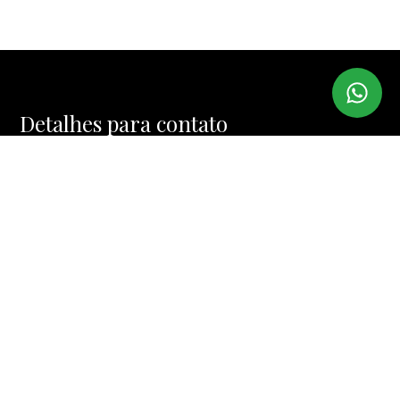
Detalhes para contato
EQUIPE IMI IMÓVEIS
WhatsApp
(11) 99974-4328
E-mail
MUCINIC@TERRA.COM.BR
Entre em Contato
Nome
E-mail
Telefone