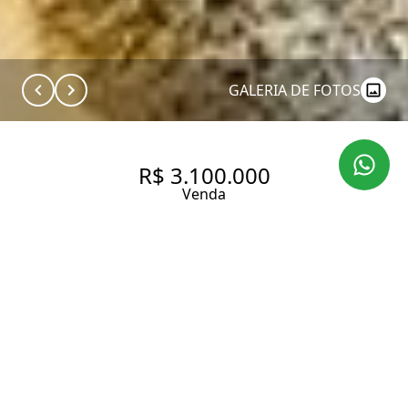
GALERIA DE FOTOS
R$ 3.100.000
Venda
APARTAMENTO LINDO NA
VILA MADALENA.
204 m² Área útil
3 Dormitórios
3 Suítes
5 Banheiros
4 Vagas
Entrar em contato