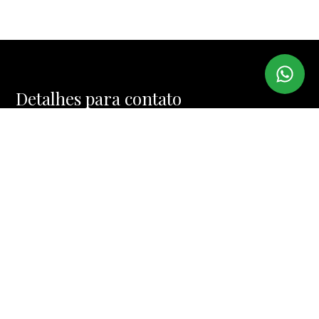
Detalhes para contato
EQUIPE IMI IMÓVEIS
WhatsApp
(11) 99974-4328
E-mail
MUCINIC@TERRA.COM.BR
Entre em Contato
Nome
E-mail
Telefone