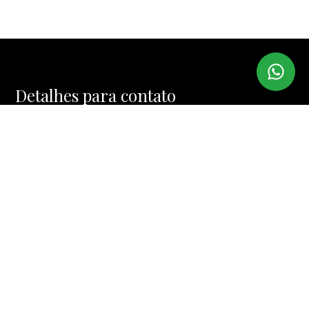
Detalhes para contato
EQUIPE IMI IMÓVEIS
WhatsApp
(11) 99974-4328
E-mail
MUCINIC@TERRA.COM.BR
Entre em Contato
Nome
E-mail
Telefone