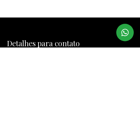
Detalhes para contato
EQUIPE IMI IMÓVEIS
WhatsApp
(11) 99974-4328
E-mail
MUCINIC@TERRA.COM.BR
Entre em Contato
Nome
E-mail
Telefone