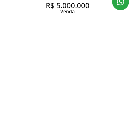
R$ 5.000.000
Venda
CASA COM 359 M², 4
QUARTOS SENDO 3 SUÍTES À
VENDA EM ALPHAVILLE.
359 m² Área construída
800 m² Área total
4 Dormitórios
3 Suítes
6 Banheiros
5 Vagas
Entrar em contato
Solicitar visita
Código do Imóvel:
IMI1175