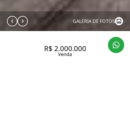
GALERIA DE FOTOS
R$ 2.000.000
Venda
CASA COM 400 M², 3
QUARTOS SENDO 2 SUÍTES À
VENDA NO BAIRRO ALTO DE
PINHEIROS.
400 m² Área construída
3 Dormitórios
2 Suítes
3 Banheiros
3 Vagas