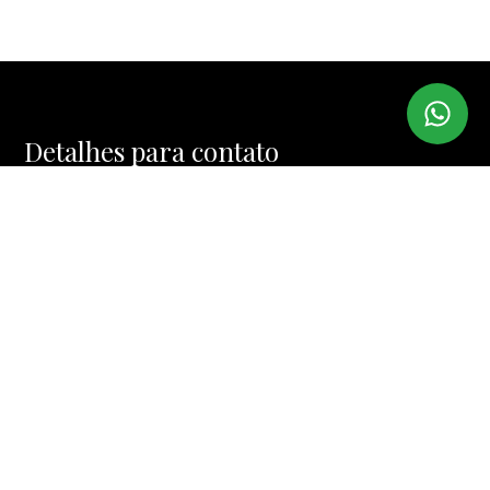
Detalhes para contato
EQUIPE IMI IMÓVEIS
WhatsApp
(11) 99974-4328
E-mail
MUCINIC@TERRA.COM.BR
Entre em Contato
Nome
E-mail
Telefone