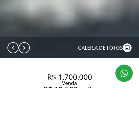
GALERIA DE FOTOS
R$ 1.700.000
Venda
R$ 12.500/mês
Aluguel
COMERCIAL COM 109 M², À
VENDA NO BAIRRO ITAIM BIBI