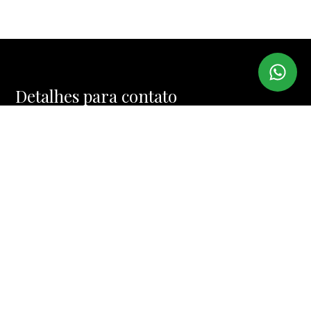
Detalhes para contato
EQUIPE IMI IMÓVEIS
WhatsApp
(11) 99974-4328
E-mail
MUCINIC@TERRA.COM.BR
Entre em Contato
Nome
E-mail
Telefone